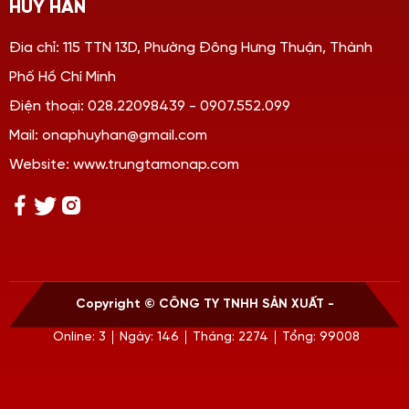
HUY HÂN
Đia chỉ: 115 TTN 13D, Phường Đông Hưng Thuận, Thành
Phố Hồ Chí Minh
Điện thoại: 028.22098439 - 0907.552.099
Mail: onaphuyhan@gmail.com
Website: www.trungtamonap.com
Copyright ©
CÔNG TY TNHH SẢN XUẤT -
Online: 3
Ngày: 146
Tháng: 2274
Tổng: 99008
THƯƠNG MẠI HUY HÂN